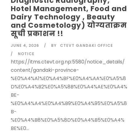
Diagnostic Radiography,
Hotel Management, Food and
Dairy Technology , Beauty
and Cosmetology) योग्यताक्रम
सूची प्रकाशन !!
JUNE 4, 2026
BY
CTEVT GANDAKI OFFICE
NOTICE
https://itms.ctevt.org.np:5580/notice_details/
content/gandaki-province-
%E0%A4%A1%E0%A4%BF%E0%A4%AA%E0%A5%8
D%E0%A4%B2%E0%A5%8B%E0%A4%AE%E0%A4%
BE-
%E0%A4%A4%E0%A4%B9%E0%A4%95%E0%A5%8
B-
%E0%A4%B8%E0%A5%8D%E0%A4%B5%E0%A4%
BE%E0...