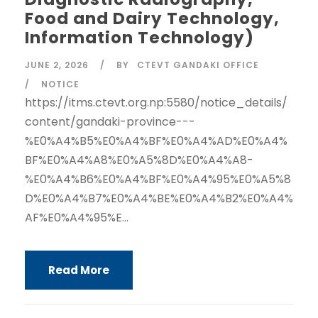
Food and Dairy Technology,
Information Technology)
JUNE 2, 2026
BY
CTEVT GANDAKI OFFICE
NOTICE
https://itms.ctevt.org.np:5580/notice_details/
content/gandaki-province---
%E0%A4%B5%E0%A4%BF%E0%A4%AD%E0%A4%
BF%E0%A4%A8%E0%A5%8D%E0%A4%A8-
%E0%A4%B6%E0%A4%BF%E0%A4%95%E0%A5%8
D%E0%A4%B7%E0%A4%BE%E0%A4%B2%E0%A4%
AF%E0%A4%95%E...
Read More