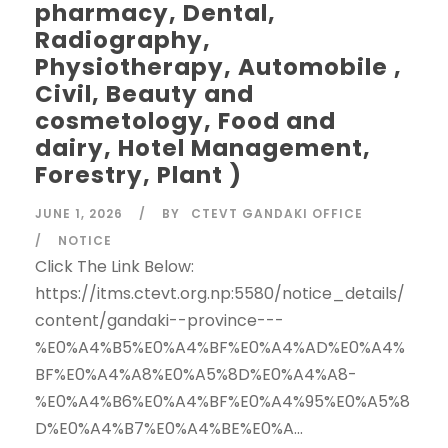
pharmacy, Dental,
Radiography,
Physiotherapy, Automobile ,
Civil, Beauty and
cosmetology, Food and
dairy, Hotel Management,
Forestry, Plant )
JUNE 1, 2026
BY
CTEVT GANDAKI OFFICE
NOTICE
Click The Link Below:
https://itms.ctevt.org.np:5580/notice_details/
content/gandaki--province---
%E0%A4%B5%E0%A4%BF%E0%A4%AD%E0%A4%
BF%E0%A4%A8%E0%A5%8D%E0%A4%A8-
%E0%A4%B6%E0%A4%BF%E0%A4%95%E0%A5%8
D%E0%A4%B7%E0%A4%BE%E0%A...